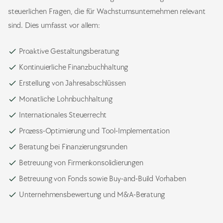
steuerlichen Fragen, die für Wachstumsunternehmen relevant
sind. Dies umfasst vor allem:
check
Proaktive Gestaltungsberatung
check
Kontinuierliche Finanzbuchhaltung
check
Erstellung von Jahresabschlüssen
check
Monatliche Lohnbuchhaltung
check
Internationales Steuerrecht
check
Prozess-Optimierung und Tool-Implementation
check
Beratung bei Finanzierungsrunden
check
Betreuung von Firmenkonsolidierungen
check
Betreuung von Fonds sowie Buy-and-Build Vorhaben
check
Unternehmensbewertung und M&A-Beratung